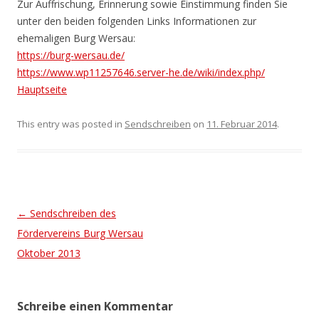
Zur Auffrischung, Erinnerung sowie Einstimmung finden Sie
unter den beiden folgenden Links Informationen zur
ehemaligen Burg Wersau:
https://burg-wersau.de/
https://www.wp11257646.server-
he.de/wiki/index.php/
Hauptseite
This entry was posted in
Sendschreiben
on
11. Februar 2014
.
Post navigation
←
Sendschreiben des
Fördervereins Burg Wersau
Oktober 2013
Schreibe einen Kommentar