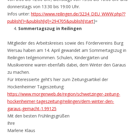
donnerstags von 13:30 bis 19:00 Uhr.
Infos unter:
https://www.reilingen.de/3234_DEU_WWW.php??
publish[]=&publish[id]=294705&publish[start
]=
Sommertagszug in Reilingen
Mitglieder des Arbeitskreises sowie des Fördervereins Burg
Wersau haben am 14. April gewandet am Sommertagszug in
Reilingen teilgenommen. Schulen, Kindergärten und
Musikvereine waren ebenfalls dabei, dem Winter den Garaus
zu machen.
Für Interessierte geht’s hier zum Zeitungsartikel der
Hockenheimer Tageszeitung:
https://www.morgenweb.de/region/schwetzinger-zeitung-
hockenheimer-tageszeitung/reilingen/dem-winter-den-
garaus-gemacht-1.99125
Mit den besten Frühlingsgrüßen
Ihre
Marlene Klaus