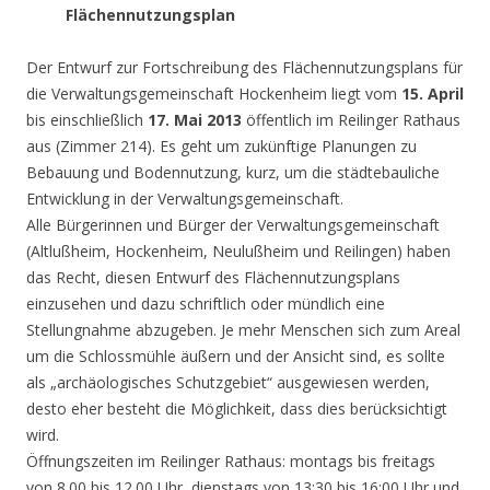
Flächennutzungsplan
Der Entwurf zur Fortschreibung des Flächennutzungsplans für
die Verwaltungsgemeinschaft Hockenheim liegt vom
15. April
bis einschließlich
17. Mai 2013
öffentlich im Reilinger Rathaus
aus (Zimmer 214). Es geht um zukünftige Planungen zu
Bebauung und Bodennutzung, kurz, um die städtebauliche
Entwicklung in der Verwaltungsgemeinschaft.
Alle Bürgerinnen und Bürger der Verwaltungsgemeinschaft
(Altlußheim, Hockenheim, Neulußheim und Reilingen) haben
das Recht, diesen Entwurf des Flächennutzungsplans
einzusehen und dazu schriftlich oder mündlich eine
Stellungnahme abzugeben. Je mehr Menschen sich zum Areal
um die Schlossmühle äußern und der Ansicht sind, es sollte
als „archäologisches Schutzgebiet“ ausgewiesen werden,
desto eher besteht die Möglichkeit, dass dies berücksichtigt
wird.
Öffnungszeiten im Reilinger Rathaus: montags bis freitags
von 8.00 bis 12.00 Uhr, dienstags von 13:30 bis 16:00 Uhr und